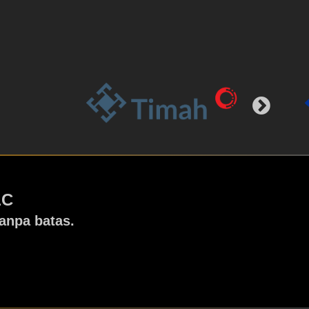
LC
anpa batas.