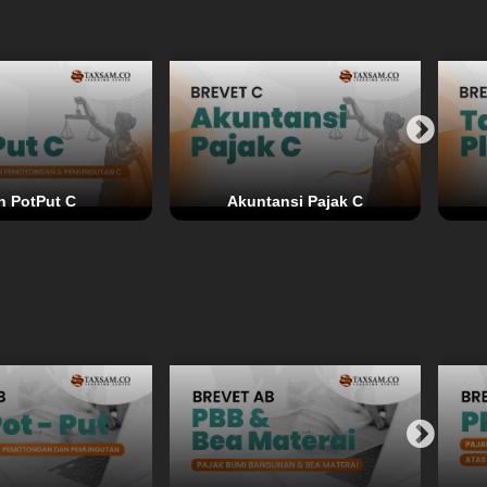
h PotPut C
Akuntansi Pajak C