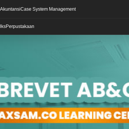
 Akuntansi
Case System Management
lks
Perpustakaan