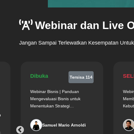
Webinar dan Live O
Jangan Sampai Terlewatkan Kesempatan Untuk K
Dibuka
SEL
Tersisa 114
Webinar Bisnis | Panduan
Webin
Mengevaluasi Bisnis untuk
Memba
Menentukan Strategi
Kebut
Pertumbuhan yang...
n
Samuel Mario Arnoldi