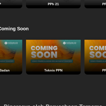
P
PPh 21
PP
- Coming Soon
 Badan
Teknis PPN
PP