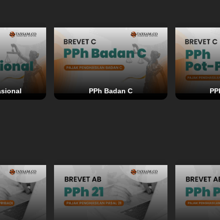
asional
PPh Badan C
PP